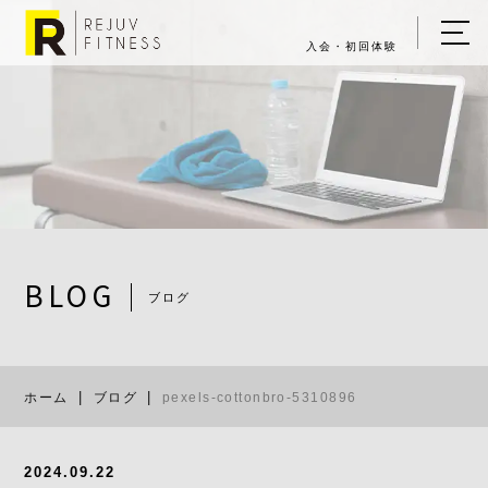
入会・初回体験
ホーム
キャンペーン情報
REJUV FITNESSについて
▼
サービス詳細
▼
BLOG
ブログ
料金表
pexels-cott
ご入会・体験の流れ
ホーム
ブログ
pexels-cottonbro-5310896
店舗一覧
▼
ブログ
2024.09.22