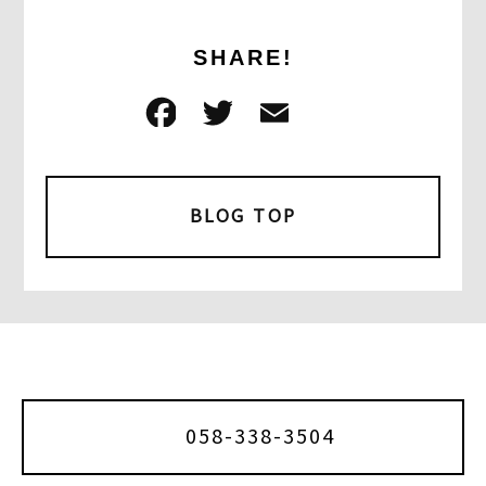
SHARE!
F
T
E
共
a
w
m
有
c
it
ai
e
t
l
BLOG TOP
b
e
o
r
o
k
058-338-3504