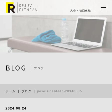
入会・初回体験
ホーム
キャンペーン情報
REJUV FITNESSについて
▼
サービス詳細
▼
BLOG
ブログ
料金表
pexels-hard
ご入会・体験の流れ
ホーム
ブログ
pexels-hardeep-20340585
店舗一覧
▼
ブログ
2024.08.24