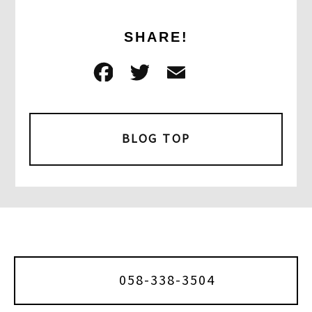
SHARE!
F
T
E
共
a
w
m
有
c
it
ai
e
t
l
BLOG TOP
b
e
o
r
o
k
058-338-3504