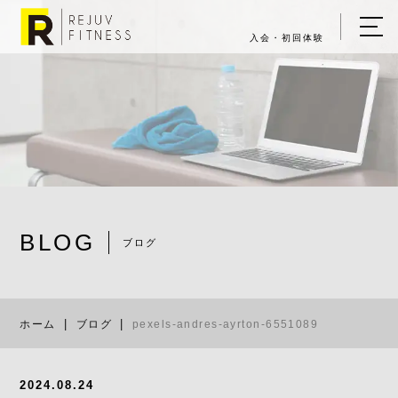
入会・初回体験
ホーム
キャンペーン情報
REJUV FITNESSについて
▼
サービス詳細
▼
BLOG
料金表
ブログ
pexels-andre
ご入会・体験の流れ
ホーム
ブログ
pexels-andres-ayrton-6551089
店舗一覧
▼
ブログ
2024.08.24