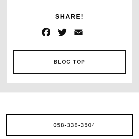
SHARE!
F
T
E
共
a
w
m
有
c
it
ai
e
te
l
BLOG TOP
b
r
o
o
k
058-338-3504