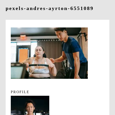
よくあるご質問
pexels-andres-ayrton-6551089
求人情報
058-338-3504
入会・初回体験はこちら
PROFILE