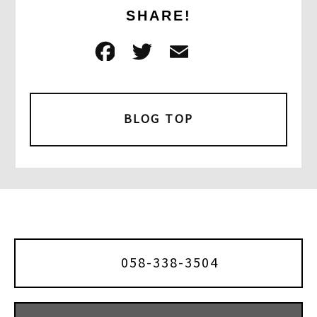
SHARE!
F
T
E
共
a
w
m
有
c
it
ai
e
t
l
BLOG TOP
b
e
o
r
o
k
058-338-3504