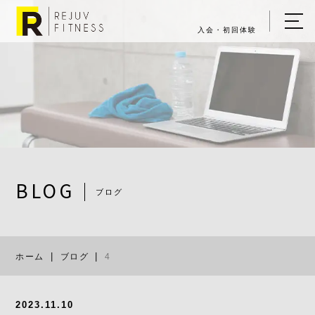
入会・初回体験
ホーム
キャンペーン情報
REJUV FITNESSについて
▼
サービス詳細
▼
BLOG
ブログ
料金表
4
ご入会・体験の流れ
ホーム
ブログ
4
店舗一覧
▼
ブログ
2023.11.10