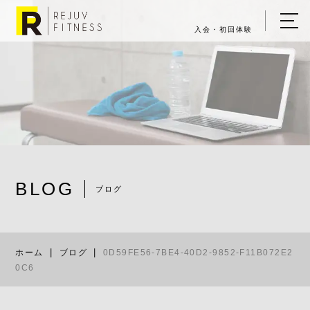
入会・初回体験
ホーム
キャンペーン情報
REJUV FITNESSについて
▼
サービス詳細
▼
BLOG
料金表
ブログ
0D59FE56-7
ご入会・体験の流れ
ホーム
ブログ
0D59FE56-7BE4-40D2-9852-F11B072E2
店舗一覧
▼
0C6
ブログ