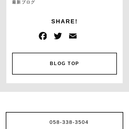
最新ブログ
SHARE!
F
T
E
共
a
w
m
有
c
it
ai
e
te
l
BLOG TOP
b
r
o
o
k
058-338-3504