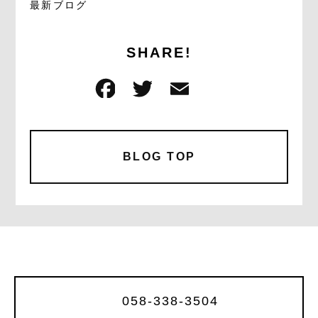
最新ブログ
SHARE!
F
T
E
共
a
w
m
有
c
it
ai
e
te
l
BLOG TOP
b
r
o
o
k
058-338-3504