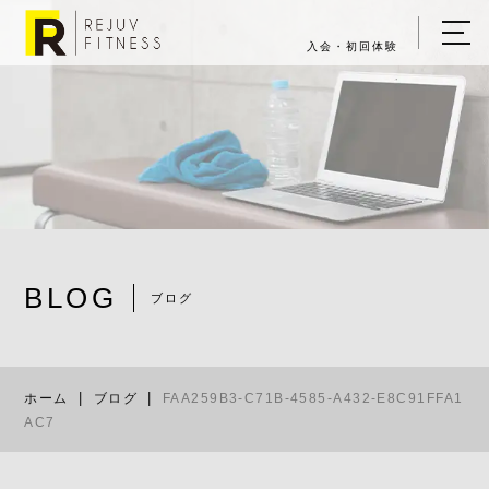
入会・初回体験
ホーム
キャンペーン情報
REJUV FITNESSについて
▼
サービス詳細
▼
BLOG
料金表
ブログ
FAA259B3-C
ご入会・体験の流れ
ホーム
ブログ
FAA259B3-C71B-4585-A432-E8C91FFA1
店舗一覧
▼
AC7
ブログ