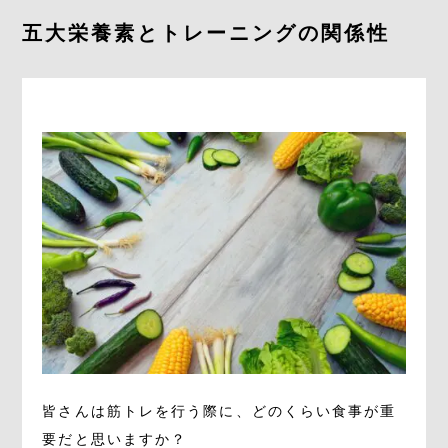
よくあるご質問
五大栄養素とトレーニングの関係性
求人情報
058-338-3504
入会・初回体験はこちら
皆さんは筋トレを行う際に、どのくらい食事が重
要だと思いますか？