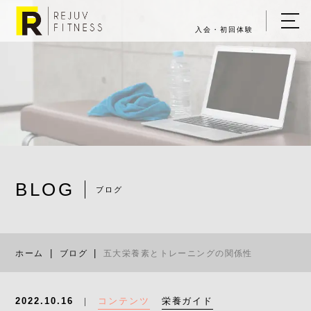
入会・初回体験
ホーム
キャンペーン情報
REJUV FITNESSについて
▼
サービス詳細
▼
BLOG
料金表
ブログ
五大栄養素と
ご入会・体験の流れ
ホーム
ブログ
五大栄養素とトレーニングの関係性
店舗一覧
▼
ブログ
コンテンツ
栄養ガイド
2022.10.16