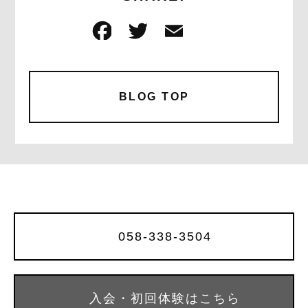
F
T
E
共
a
w
m
有
c
it
ai
e
te
l
BLOG TOP
b
r
o
o
k
058-338-3504
入会・初回体験はこちら