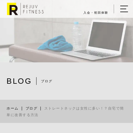
入会・初回体験
ホーム
キャンペーン情報
REJUV FITNESSについて
▼
サービス詳細
▼
BLOG
料金表
ブログ
ストレートネ
ご入会・体験の流れ
ホーム
ブログ
ストレートネックは女性に多い！？自宅で簡
店舗一覧
▼
単に改善する方法
ブログ