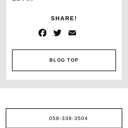
SHARE!
F
T
E
共
a
w
m
有
c
it
ai
e
te
l
BLOG TOP
b
r
o
o
k
058-338-3504