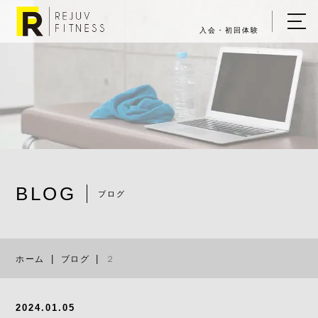
入会・初回体験
ホーム
キャンペーン情報
REJUV FITNESSについて
▼
サービス詳細
▼
BLOG
料金表
ブログ
２
ご入会・体験の流れ
ホーム
ブログ
２
店舗一覧
▼
ブログ
2024.01.05