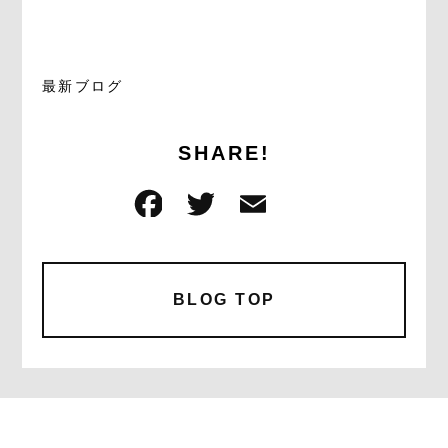
最新ブログ
SHARE!
F
T
E
共
a
w
m
有
c
it
ai
e
te
l
BLOG TOP
b
r
o
o
k