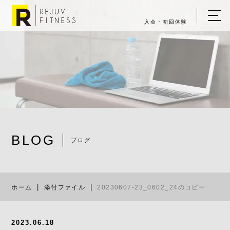
入会・初回体験
ホーム
キャンペーン情報
REJUV FITNESSについて
▼
サービス詳細
▼
BLOG
料金表
ブログ
20230607-2
ご入会・体験の流れ
ホーム
添付ファイル
20230607-23_0602_24のコピー
店舗一覧
▼
ブログ
2023.06.18