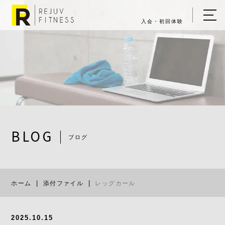
入会・初回体験
ホーム
キャンペーン情報
REJUV FITNESSについて
▼
サービス詳細
▼
BLOG
ブログ
料金表
レッグカール
ご入会・体験の流れ
ホーム
添付ファイル
レッグカール
店舗一覧
▼
ブログ
2025.10.15