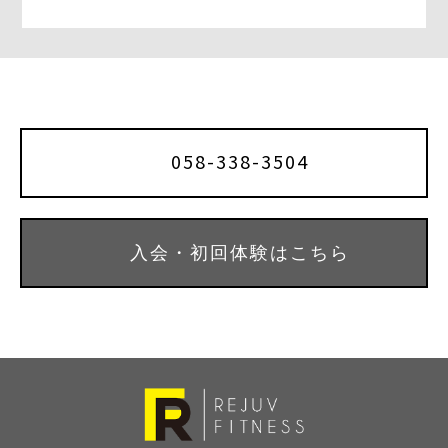
o
r
o
k
058-338-3504
入会・初回体験はこちら