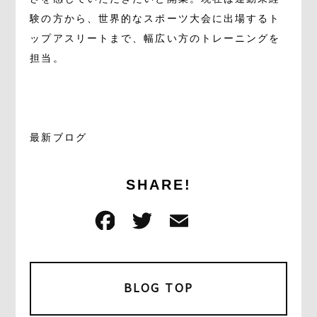
験の方から、世界的なスポーツ大会に出場するト
ップアスリートまで、幅広い方のトレーニングを
担当。
最新ブログ
SHARE!
F
T
E
共
a
w
m
有
c
it
ai
e
t
l
BLOG TOP
b
e