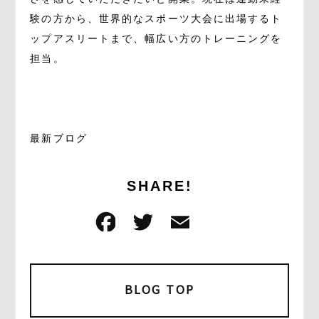
験の方から、世界的なスポーツ大会に出場するト
ップアスリートまで、幅広い方のトレーニングを
担当。
最新ブログ
SHARE!
F
T
E
共
a
w
m
有
c
it
ai
e
t
l
BLOG TOP
b
e