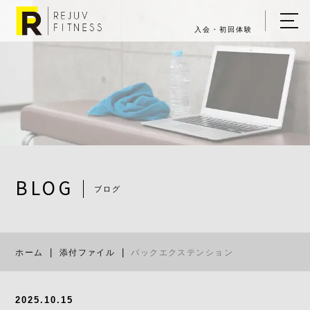
入会・初回体験
ホーム
キャンペーン情報
REJUV FITNESSについて
▼
サービス詳細
▼
BLOG
ブログ
料金表
バックエク
ご入会・体験の流れ
ホーム
添付ファイル
バックエクステンション
店舗一覧
▼
ブログ
2025.10.15