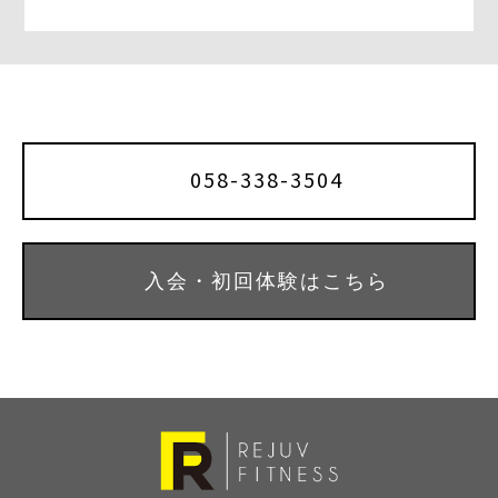
o
r
o
k
058-338-3504
入会・初回体験はこちら