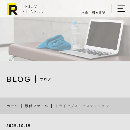
入会・初回体験
ホーム
キャンペーン情報
REJUV FITNESSについて
▼
サービス詳細
▼
BLOG
料金表
ブログ
トライセプ
ご入会・体験の流れ
ホーム
添付ファイル
トライセプスエクステンション
店舗一覧
▼
ブログ
2025.10.15