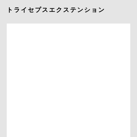
よくあるご質問
トライセプスエクステンション
求人情報
058-338-3504
入会・初回体験はこちら