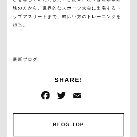
験の方から、世界的なスポーツ大会に出場するト
ップアスリートまで、幅広い方のトレーニングを
担当。
最新ブログ
SHARE!
F
T
E
共
a
w
m
有
c
it
ai
e
te
l
BLOG TOP
b
r