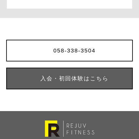
o
o
k
058-338-3504
入会・初回体験はこちら